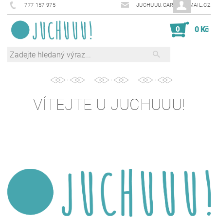
777 157 975
JUCHUUU.CARDS@EMAIL.CZ
0
0 Kč
VÍTEJTE U JUCHUUU!