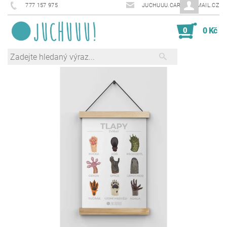
777 157 975
JUCHUUU.CARDS@EMAIL.CZ
0
0 Kč