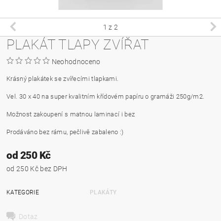
1
z 2
PLAKÁT TLAPY ZVÍŘAT
Neohodnoceno
Krásný plakátek se zvířecími tlapkami.
Vel. 30 x 40 na super kvalitním křídovém papíru o gramáži 250g/m2.
Možnost zakoupení s matnou laminací i bez
Prodáváno bez rámu, pečlivě zabaleno :)
od 250 Kč
od 250 Kč bez DPH
KATEGORIE
PLAKÁTY
Dotaz