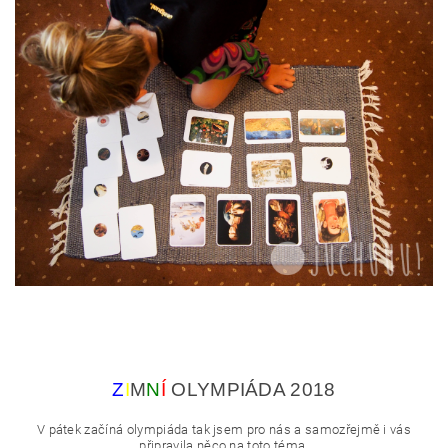
Z
I
M
N
Í
OLYMPIÁDA 2018
V pátek začíná olympiáda tak jsem pro nás a samozřejmě i vás
připravila něco na toto téma.