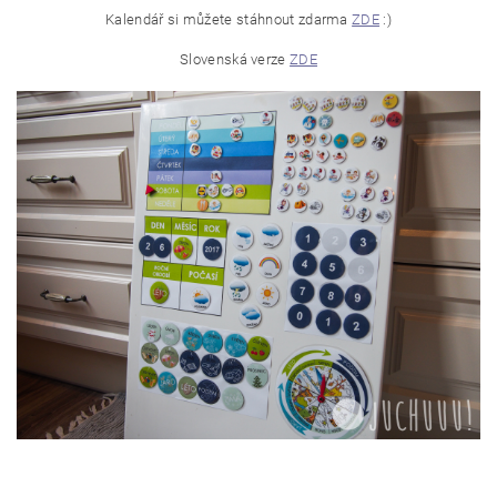
Kalendář si můžete stáhnout zdarma
ZDE
:)
Slovenská verze
ZDE