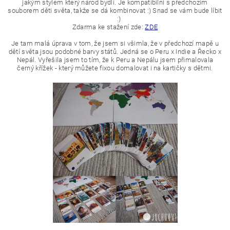
jakým stylem který národ bydlí. Je kompatibilní s předchozím
souborem děti světa, takže se dá kombinovat :) Snad se
vám bude líbit
:)
Zdarma ke stažení zde:
ZDE
Je tam malá úprava v tom, že jsem si všimla, že v předchozí mapě u
dětí světa jsou podobné barvy států. Jedná se o Peru x Indie a Řecko x
Nepál. Vyřešila jsem to tím, že k Peru a Nepálu jsem přimalovala
černý křížek - který můžete fixou domalovat i na kartičky s dětmi.