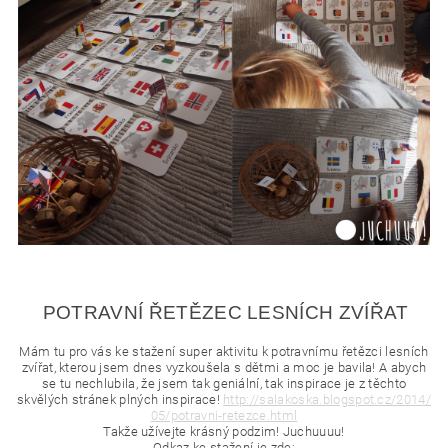
POTRAVNÍ ŘETĚZEC LESNÍCH ZVÍŘAT
Mám tu pro vás ke stažení super aktivitu k potravnímu řetězci lesních
zvířat, kterou jsem dnes vyzkoušela s dětmi a moc je bavila! A abych
se tu nechlubila, že jsem tak geniální, tak inspirace je z těchto
skvělých stránek plných inspirace!
http://
salakoska.blogspot.cz/2014/
05/potravni-retezce.html
Takže užívejte krásný podzim! Juchuuuu!
Odkaz ke stažení je zde: