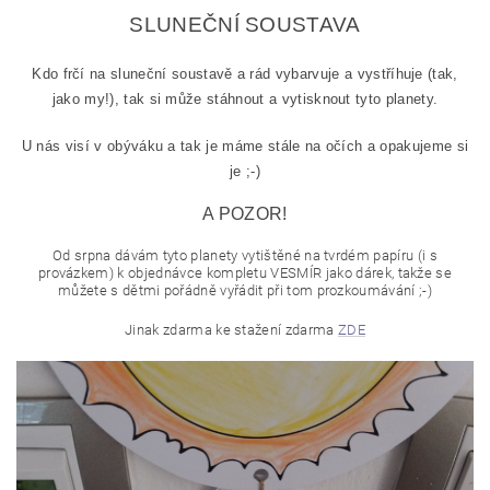
SLUNEČNÍ SOUSTAVA
Kdo frčí na sluneční soustavě a rád vybarvuje a vystříhuje (tak,
jako my!), tak si může stáhnout a vytisknout tyto planety.
U nás visí v obýváku a tak je máme stále na očích a opakujeme si
je ;-)
A POZOR!
Od srpna dávám tyto planety vytištěné
na tvrdém papíru (i s
provázkem)
k objednávce kompletu VESMÍR jako dárek, takže se
můžete s dětmi pořádně vyřádit při tom prozkoumávání ;-)
Jinak zdarma ke stažení zdarma
ZDE