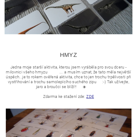
HMYZ
Jedna moje starší aktivita, kterou jsem vyráběla pro svou dceru -
milovnici všeho hmyzu
.... a musím uznat, že tato měla největší
úspěch...je to rokem ověřená aktivita, chce to jen trochu trpělivosti při
vystřihování a trochu samolepícího suchého zipu
:-)
Tak užívejte,
jaro a broučci se blíží!!
☀️
Zdarma ke stažení zde:
ZDE