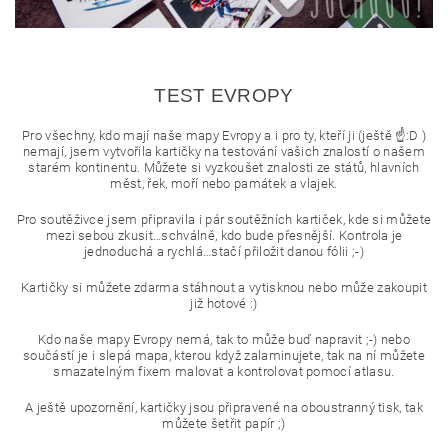
TEST EVROPY
Pro všechny, kdo mají naše mapy Evropy a i pro ty, kteří ji (ještě ☝:D )
nemají, jsem vytvořila kartičky na testování vašich znalostí o našem
starém kontinentu. Můžete si vyzkoušet znalosti ze států, hlavních
měst, řek, moří nebo památek a vlajek.
Pro soutěživce jsem připravila i pár soutěžních kartiček, kde si můžete
mezi sebou zkusit…schválně, kdo bude přesnější.
Kontrola je
jednoduchá a rychlá…stačí přiložit danou fólii ;-)
Kartičky si můžete zdarma stáhnout a vytisknou nebo může zakoupit
již hotové :)
Kdo naše mapy Evropy nemá, tak to může buď napravit ;-) nebo
součástí je i slepá mapa, kterou když zalaminujete, tak na ní můžete
smazatelným fixem malovat a kontrolovat pomocí atlasu.
A ještě upozornění, kartičky jsou připravené na oboustranný tisk, tak
můžete šetřit papír ;)