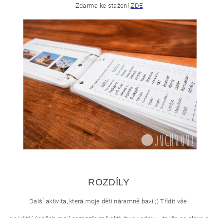
Zdarma ke stažení
ZDE
ROZDÍLY
Další aktivita, která moje děti náramně baví ;) Třídit vše!