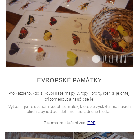
EVROPSKÉ PAMÁTKY
Pro každého, kdo si koupí naše mapy Evropy i pro ty, kteří si je chtějí
připomenout a naučit se je.
Vytvořili jsme seznam všech památek, které se vyskytují na našich
fóliích, aby rodiče i děti měli usnadněné hledání.
Zdarma ke stažení zde:
ZDE