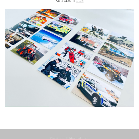
Ke stažení
ZDE
|
Zboží.cz
Heureka.cz