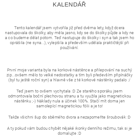
KALENDÁŘ
Tento kalendář jsem vytvořila již před dvěma lety, když dcera
nastupovala do školky, aby měla jasno, kdy se do školky půjde a kdy ne
a co budeme dělat potom. Teď nastupuje do školky i syn a tak jsem ho
oprášila (ne syna...), vylepšila a především udělala praktičtější při
používání.
První moje varianta byla na korkové nástěnce a přilepování na suchý
zip...ovšem mělo to velké nedostatky a tím byli především připínáčky
(byl tu ještě roční syn) a hlavně vše z té korkové nástěnky padalo :/
Teď jsem to ovšem vychytala :D Ze starého sporáku jsem
odmontovala boční plechovou stranu a tu využila jako magnetickou
nástěnku ;-) Náklady nula a účinek 100%. Stačí mít doma jen
samolepící magnetickou fólii a je to!
Takže všichni šup do sběrného dvora a nezapomeňte šroubovák :D
A ty pokud vám budou chybět nějaké ikonky denního režimu, tak si je
domalujte :D