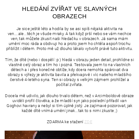
HLEDÁNÍ ZVÍŘAT VE SLAVNÝCH
OBRAZECH
Je sice ještě léto a hodila by se asi spíš nějaká aktivita na
ven....ale...těch je všude mraky. A tak když prší nebo se vám nechce
ven, tak můžete zkusit naši hledačku v obrazech. Já sama mám
umění moc ráda a obdivuji ho a proto jsem ho chtěla aspoň trochu
přiblížit i dětem. Proto mě už dlouho lákalo vytvořit právě tuto aktivitu.
Tím, že dítě (nebo i dospělí :p ) hledá v obrazu jeden detail, prohlídne si
vlastně celý obraz a tím ho i pozná. Testovala jsem to na vlastních
dětech a i přes konečné obtíže, kdy dcera nemohla spárovat dva
obrazy s výřezy je aktivita bavila a překvapivě i víc našeho mladšího
čerstvě 4-letého syna. Ten si obrazy s velkým zájmem prohlížel a
počítal zvířata.
Docela mě udivilo, jak dlouho trvalo dětem, než v Arcimboldově obraze
uviděli profil člověka, a že mladší syn jako poslední přiřadil van
Goghovi havrany a nebyl si tím úplně jistý. Je zajímavé pozorovat, jak
každé dítě vnímá umění jinak...tak to s nimi zkuste ;)
ZDARMA ke stažení
ZDE