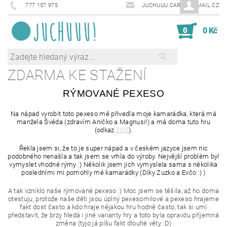
777 157 975
JUCHUUU.CARDS@EMAIL.CZ
0
0 Kč
ZDARMA KE STAŽENÍ
RÝMOVANÉ PEXESO
Na nápad vyrobit toto pexeso mě přivedla moje kamarádka, která má
manžela Švéda (zdravím Aničko a Magnusi!) a má doma tuto hru
(odkaz
ZDE
).
Řekla jsem si, že to je super nápad a v českém jazyce jsem nic
podobného nenašla a tak jsem se vrhla do výroby. Nejvější problém byl
vymyslet vhodné rýmy :) Několik jsem jich vymyslela sama s několika
posledními mi pomohly mé kamarádky (Díky Zuzko a Evčo :) )
A tak vzniklo naše rýmované pexeso :) Moc jsem se těšila, až ho doma
otestuju, protože naše děti jsou úplný pexesomilové a pexeso hrajeme
fakt dost často a kdo hraje nějakou hru hodně často, tak si umí
představit, že brzy hledá i jiné varianty hry a toto byla opravdu příjemná
změna (tyjo já píšu fakt dlouhé věty :D)