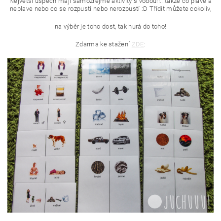
Největší úspěc
h mají samozřejmě aktivity s vodou!!...takže co plave a
neplave nebo co se rozpustí nebo nerozpustí :D Třídit můžete cokoliv,
na výběr je toho dost, tak hurá do toho!
Zdarma ke stažení
ZDE
: