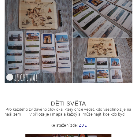
DĚTI SVĚTA
Pro každého zvídavého
človíčka,
který chce vědět, kdo všechno žije na
naší zemi
V příloze je i mapa a každý si může najít, kde kdo bydlí
Ke stažení zde:
ZDE