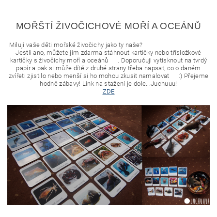
MOŘŠTÍ ŽIVOČICHOVÉ MOŘÍ A OCEÁNŮ
Milují vaše děti mořské živočichy jako ty naše?
Jestli ano, můžete jim zdarma stáhnout kartičky nebo třísložkové
kartičky s živočichy moří a oceánů
.
Doporučuji vytisknout na tvrdý
papír a pak si může dítě z druhé strany třeba napsat, co o daném
zvířeti zjistilo nebo menší si ho mohou zkusit namalovat
:)
Přejeme
hodně zábavy! Link na stažení je dole...Juchuuu!
ZDE