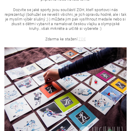
Dozvíte se jaké sporty jsou součástí ZOH, kteří sportovci nás
reprezentují (bohužel se nevešli všichni, je jich opravdu hodně, ale i tak
je myslím výběr slušný ;) ) můžete jim pak vysřihnout medaile nebo si
zkusit s dětmi vybarvit a namalovat českou vlajku a olympijské
kruhy...však mrkněte a určitě si vyberete :)
Zdarma ke stažení
ZDE