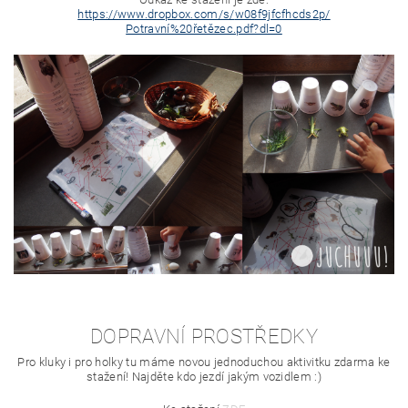
https://www.dropbox.com/s/
w08f9jfcfhcds2p/
Potravní%20řetězec.pdf?dl=0
DOPRAVNÍ PROSTŘEDKY
Pro kluky i pro holky tu máme novou jednoduchou aktivitku zdarma ke
stažení! Najděte kdo jezdí jakým vozidlem :)