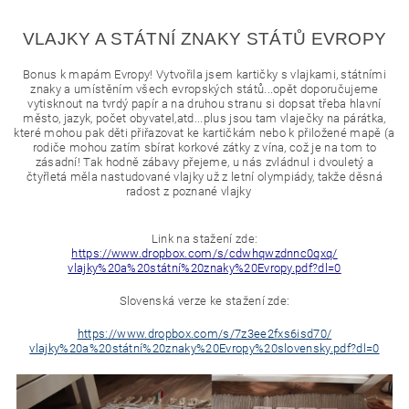
VLAJKY A STÁTNÍ ZNAKY STÁTŮ EVROPY
Bonus k mapám Evropy! Vytvořila jsem kartičky s vlajkami, státními
znaky a umístěním všech evropských států...opět doporučujeme
vytisknout na tvrdý papír a na druhou stranu si dopsat třeba hlavní
město, jazyk, počet obyvatel,atd...plus jsou tam vlaječky na párátka,
které mohou pak děti přiřazovat ke kartičkám nebo k přiložené mapě (a
rodiče mohou zatím sbírat korkové zátky z vína, což je na tom to
zásadní! Tak hodně zábavy přejeme, u nás zvládnul i dvouletý a
čtyřletá měla nastudované vlajky už z letní olympiády, takže děsná
radost z poznané vlajky
Link na stažení zde:
https://www.dropbox.com/s/
cdwhqwzdnnc0qxq/
vlajky%20a%20státní%20znaky
%20Evropy.pdf?dl=0
Slovenská verze ke stažení zde:
https://www.dropbox.com/s/
7z3ee2fxs6isd70/
vlajky%20a%20státní%20znaky
%20Evropy%20slovensky.pdf?
dl=0