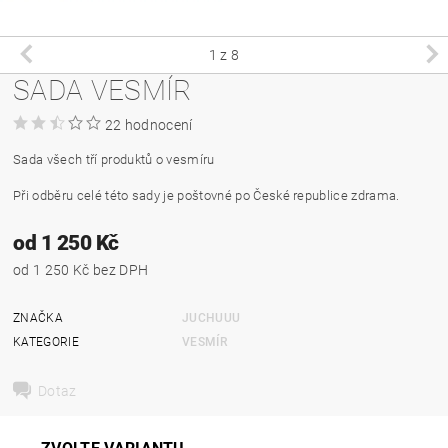
1
z 8
SADA VESMÍR
22 hodnocení
Sada všech tří produktů o vesmíru
Při odběru celé této sady je poštovné po České republice zdrama.
od 1 250 Kč
od 1 250 Kč bez DPH
ZNAČKA
JUCHUUU
KATEGORIE
VESMÍR
Dotaz