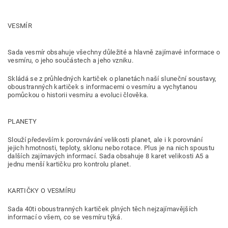
VESMÍR
Sada vesmír obsahuje všechny důležité a hlavně zajímavé informace o
vesmíru, o jeho součástech a jeho vzniku.
Skládá se z průhledných kartiček o planetách naší sluneční soustavy,
oboustranných kartiček s informacemi o vesmíru a vychytanou
pomůckou o historii vesmíru a evoluci člověka.
PLANETY
Slouží především k porovnávání velikosti planet, ale i k porovnání
jejich hmotnosti, teploty, sklonu nebo rotace. Plus je na nich spoustu
dalších zajímavých informací. Sada obsahuje 8 karet velikosti A5 a
jednu menší kartičku pro kontrolu planet.
KARTIČKY O VESMÍRU
Sada 40ti oboustranných kartiček plných těch nejzajímavějších
informací o všem, co se vesmíru týká.