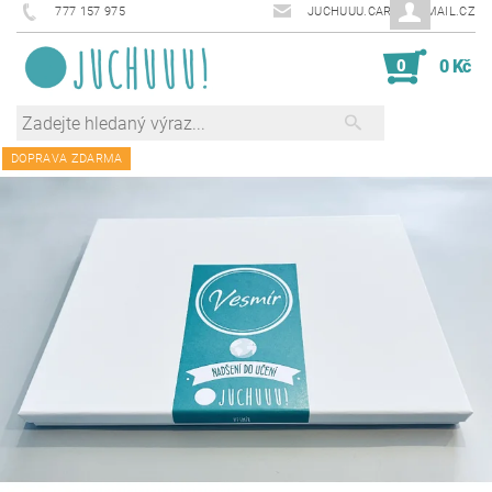
777 157 975
JUCHUUU.CARDS@EMAIL.CZ
0
0 Kč
DOPRAVA ZDARMA