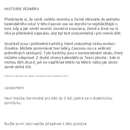
HISTORIE VESMÍRU
Představte si, že vznik celého vesmíru a Země vtěsnáte do jednoho
kalendářního roku! V této časové ose se dozvíte to nejdůležitější o
tom, kdy a jak vznikl vesmír, sluneční soustava, Země a život na ní.
Vše je přehledně sepsáno, aby byl text srozumitelný i pro menší děti.
Součástí jsou i průhledné kartičky, které znázorňují celou evoluci
člověka. Můžete porovnávat tvar lebky, časovou osu a velikost
jednotlivých zástupců. Tyto kartičky jsou v samostatném obalu, který
můžete odepnout. Z druhé strany kalendáře je ´hrací plocha´, kde si
mohou děti zkusit, jak se například letělo na Měsíc nebo jak okolo
země obíhá ISS.
Poštovné na Slovensko není zdarma, ale poskytuji slevu na poštovné 3 Eura.
Upozornění:
Není hračka (nevhodné pro děti do 3 let), jedná se o didaktickou
pomůcku.
Buďte první, kdo napíše příspěvek k této položce.