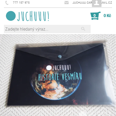
777 157 975
JUCHUUU.CARDS@EMAIL.CZ
0
0 Kč