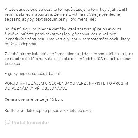
V této časové ose se dozvíte to nejdůležitější o tom, kdy a jak vznikl
vesmír, sluneční soustava, Země a život na ní. Vše je přehledně
sepsáno, aby byl text srozumitelný i pro menší děti.
Součástí jsou i průhledné kartičky, které znázorňují celou evoluci
člověka. Můžete porovnávat tvar lebky, časovou osu a velikost
jednotlivých zástupců. Tyto kartičky jsou v samostatném obalu, který
můžete odepnout.
Z druhé strany kalendáře je ´hrací plocha´, kde si mohou děti zkusit, jak
se například letělo na Měsíc, jak okolo země obíhá ISS nebo Hubbleův
teleskop.
Figurky nejsou součástí balení.
POKUD MÁTE ZÁJEM O SLOVENSKOU VERZI, NAPIŠTE TO PROSÍM
DO POZNÁMKY PŘI OBJEDNÁVCE.
Cena slovenské verze je 16 Euro
Buďte první, kdo napíše příspěvek k této položce.
Přidat komentář