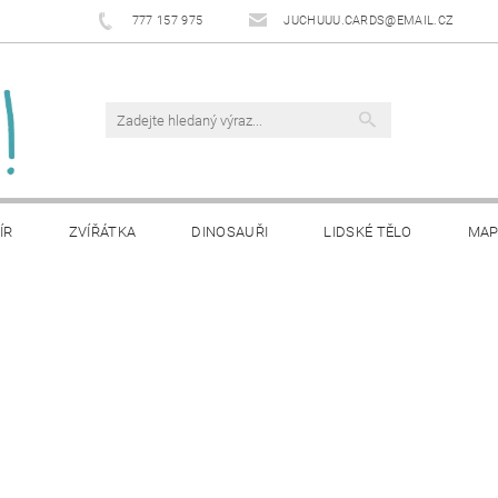
777 157 975
JUCHUUU.CARDS@EMAIL.CZ
ÍR
ZVÍŘÁTKA
DINOSAUŘI
LIDSKÉ TĚLO
MA