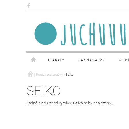
PLAKÁTY
JAK NA BARVY
VESM
OBCHODNÍ PODMÍNKY
Prodávané značky
Seiko
NAPIŠTE NÁM
SEIKO
Žádné produkty od výrobce
Seiko
nebyly nalezeny....