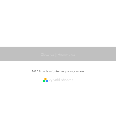
|
Zboží.cz
Heureka.cz
2026 © Juchuuu!, všechna práva vyhrazena
Vytvořil Shoptet