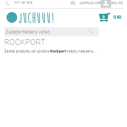
777 157 975
JUCHUUU.CARDS@EMAIL.CZ
0
0 Kč
ROCKPORT
Žádné produkty od výrobce
Rockport
nebyly nalezeny....