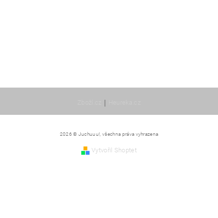
|
Zboží.cz
Heureka.cz
2026 © Juchuuu!, všechna práva vyhrazena
Vytvořil Shoptet