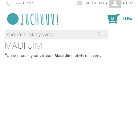
777 157 975
JUCHUUU.CARDS@EMAIL.CZ
0
0 Kč
MAUI JIM
Žádné produkty od výrobce
Maui Jim
nebyly nalezeny....