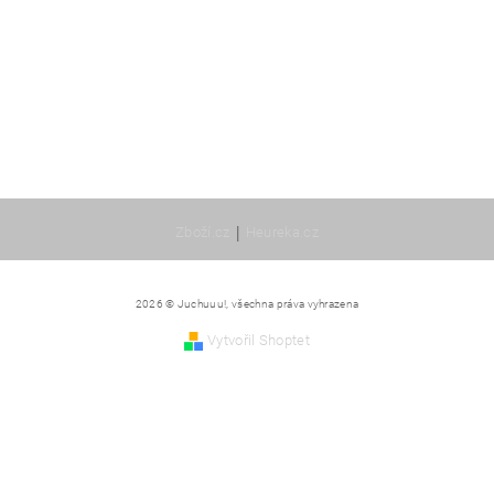
|
Zboží.cz
Heureka.cz
2026 © Juchuuu!, všechna práva vyhrazena
Vytvořil Shoptet