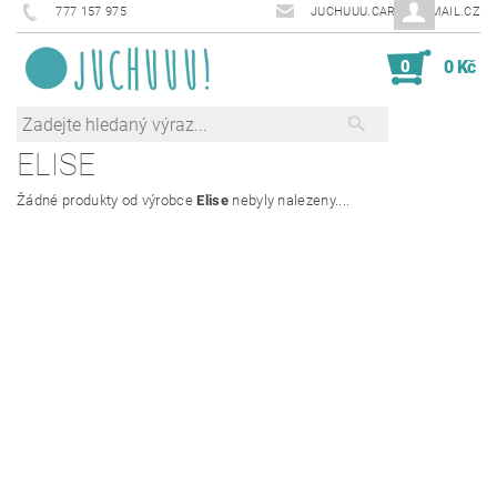
777 157 975
JUCHUUU.CARDS@EMAIL.CZ
0
0 Kč
ELISE
Žádné produkty od výrobce
Elise
nebyly nalezeny....