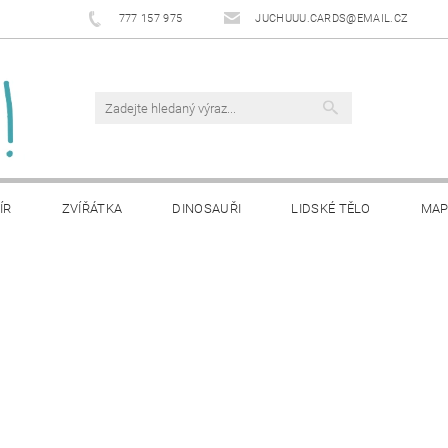
777 157 975
JUCHUUU.CARDS@EMAIL.CZ
ÍR
ZVÍŘÁTKA
DINOSAUŘI
LIDSKÉ TĚLO
MA