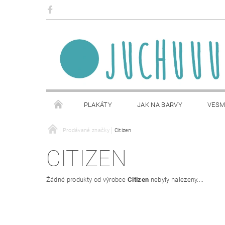
PLAKÁTY
JAK NA BARVY
VESM
OBCHODNÍ PODMÍNKY
Prodávané značky
Citizen
NAPIŠTE NÁM
CITIZEN
Žádné produkty od výrobce
Citizen
nebyly nalezeny....